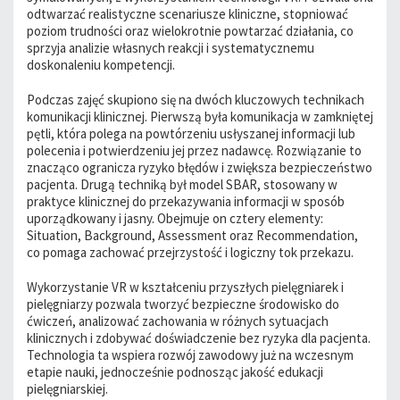
odtwarzać realistyczne scenariusze kliniczne, stopniować
poziom trudności oraz wielokrotnie powtarzać działania, co
sprzyja analizie własnych reakcji i systematycznemu
doskonaleniu kompetencji.
Podczas zajęć skupiono się na dwóch kluczowych technikach
komunikacji klinicznej. Pierwszą była komunikacja w zamkniętej
pętli, która polega na powtórzeniu usłyszanej informacji lub
polecenia i potwierdzeniu jej przez nadawcę. Rozwiązanie to
znacząco ogranicza ryzyko błędów i zwiększa bezpieczeństwo
pacjenta. Drugą techniką był model SBAR, stosowany w
praktyce klinicznej do przekazywania informacji w sposób
uporządkowany i jasny. Obejmuje on cztery elementy:
Situation, Background, Assessment oraz Recommendation,
co pomaga zachować przejrzystość i logiczny tok przekazu.
Wykorzystanie VR w kształceniu przyszłych pielęgniarek i
pielęgniarzy pozwala tworzyć bezpieczne środowisko do
ćwiczeń, analizować zachowania w różnych sytuacjach
klinicznych i zdobywać doświadczenie bez ryzyka dla pacjenta.
Technologia ta wspiera rozwój zawodowy już na wczesnym
etapie nauki, jednocześnie podnosząc jakość edukacji
pielęgniarskiej.