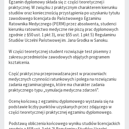
Egzamin dyplomowy składa się z: części teoretycznej i
praktycznej. W związku z praktycznym charakterem kierunku
studiów oraz koniecznością przystąpienia po uzyskaniu tytułu
zawodowego licencjata do Państwowego Egzaminu
Ratownika Medycznego (PERM) przez absolwenta, studenci
kierunku ratownictwo medyczne nie piszą prac dyplomowych
zgodnie z §50 ust. 1 pkt 3), oraz §55 ust. 1 pkt 5) Regulaminu
Studiów Uczelni Państwowej im. Jana Grodka w Sanoku.
W części teoretycznej student rozwiązuje test pisemny z
zakresu przedmiotów zawodowych objętych programem
kształcenia.
Część praktyczna przeprowadzana jest w pracowniach:
medycznych czynności ratunkowych i polega na rozwiązaniu
zadania egzaminacyjnego, które ma charakter zadania
praktycznego typu „symulacja medyczna zdarzeń”.
Ocenę końcową z egzaminu dyplomowego wystawia się na
podstawie liczby punktów uzyskanych przez zdającego w
części teoretycznej i praktycznej egzaminu dyplomowego.
Podstawą obliczenia końcowego wyniku studiów licencjackich
zgodnie z §58 ust. 3 pkt 2) Regulaminu Studiów Uczelni